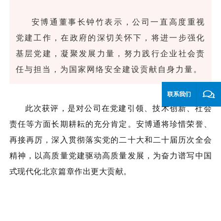
安博通董事长钟竹表示，公司一直高度重视
党建工作，在政府的深切关怀下，将进一步强化
基层党建，凝聚发展力量，努力践行企业社会责
任与担当，为国家网络安全建设贡献自身力量。
联系我们
此次获评，是对公司在党建引领、技术创新、社会
责任等方面长期耕耘的充分肯定。安博通将珍惜荣誉、
再接再厉，深入贯彻落实党的二十大和二十届历次全会
精神，以高质量党建驱动高质量发展，为奋力谱写中国
式现代化北京篇章作出更大贡献。