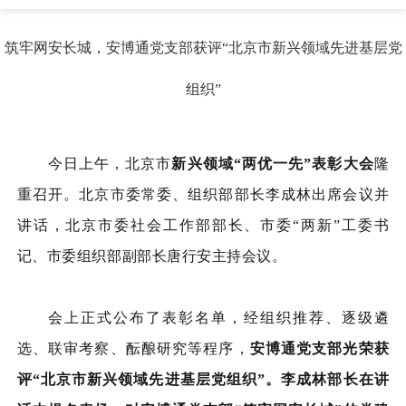
筑牢网安长城，安博通党支部获评“北京市新兴领域先进基层党
组织”
今日上午，北京市
新兴领域“两优一先”表彰大会
隆
重召开。北京市委常委、组织部部长李成林出席会议并
讲话，
北京市委社会工作部部长、市委“两新”工委书
记、市委组织部副部长唐行安主持会议
。
会上正式公布了表彰名单，经组织推荐、逐级遴
选、联审考察、酝酿研究等程序，
安博通党支部光荣获
评“北京市新兴领域先进基层党组织”。
李成林部长在讲